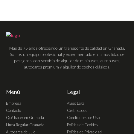
Más de 75 años ofreciendo un transporte de calidad en Granada.
Somos un equipo profesional y experimentado en la movilidad de
pasajeros, con servicio de alquiler de minibuses, autobuses,
autocares premium y alquiler de coches clásicos.
Menú
Legal
Empresa
Aviso Legal
Contacto
Certificados
Qué hacer en Granada
Condiciones de Uso
Linea Regular Granada
Política de Cookies
Autocares de Lujo
Política de Privacidad